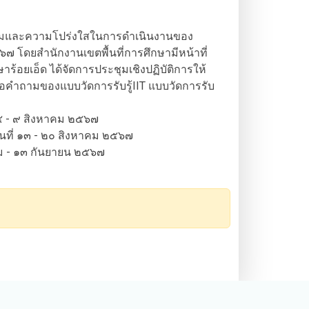
รรมและความโปร่งใสในการดำเนินงานของ
๗ โดยสำนักงานเขตพื้นที่การศึกษามีหน้าที่
อยเอ็ด ได้จัดการประชุมเชิงปฏิบัติการให้
ข้อคำถามของแบบวัดการรับรู้IIT แบบวัดการรับ
ที่ ๕ - ๙ สิงหาคม ๒๕๖๗
งวันที่ ๑๓ - ๒๐ สิงหาคม ๒๕๖๗
หาคม - ๑๓ กันยายน ๒๕๖๗