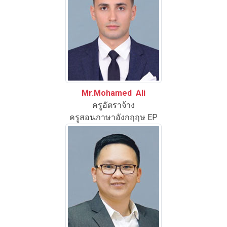
Mr.Mohamed Ali
ครูอัตราจ้าง
ครูสอนภาษาอังกฤฤษ EP