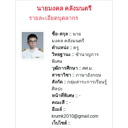
นายมงคล คลังมนตรี
รายละเอียดบุคลากร
ชื่อ-สกุล ::
นาย
มงคล คลังมนตรี
ตำแหน่ง ::
ครู
วิทยฐานะ ::
ชำนาญการ
พิเศษ
วุฒิการศึกษา ::
ศศ.ม.
สาขาวิชา ::
ภาษาอังกฤษ
สังกัด ::
กลุ่มสาระการเรียนรู้
ศิลปะ
หน้าที่พิเศษ ::
-
คณะสี ::
-
อีเมล์ ::
krumk2010@gmail.com
เว็บไซต์ ::