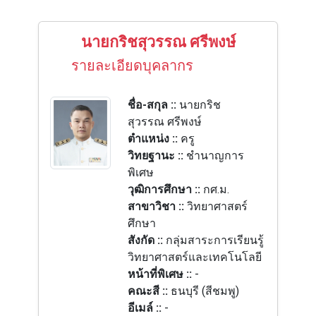
นายกริชสุวรรณ ศรีพงษ์
รายละเอียดบุคลากร
ชื่อ-สกุล ::
นายกริช
สุวรรณ ศรีพงษ์
ตำแหน่ง ::
ครู
วิทยฐานะ ::
ชำนาญการ
พิเศษ
วุฒิการศึกษา ::
กศ.ม.
สาขาวิชา ::
วิทยาศาสตร์
ศึกษา
สังกัด ::
กลุ่มสาระการเรียนรู้
วิทยาศาสตร์และเทคโนโลยี
หน้าที่พิเศษ ::
-
คณะสี ::
ธนบุรี (สีชมพู)
อีเมล์ ::
-