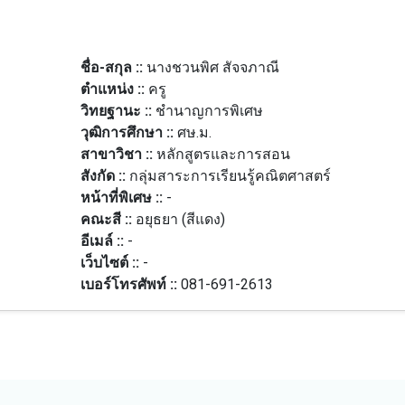
ชื่อ-สกุล ::
นางชวนพิศ สัจจภาณี
ตำแหน่ง ::
ครู
วิทยฐานะ ::
ชำนาญการพิเศษ
วุฒิการศึกษา ::
ศษ.ม.
สาขาวิชา ::
หลักสูตรและการสอน
สังกัด ::
กลุ่มสาระการเรียนรู้คณิตศาสตร์
หน้าที่พิเศษ ::
-
คณะสี ::
อยุธยา (สีแดง)
อีเมล์ ::
-
เว็บไซต์ ::
-
เบอร์โทรศัพท์ ::
081-691-2613