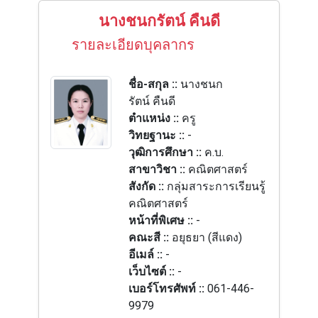
นางชนกรัตน์ คืนดี
รายละเอียดบุคลากร
ชื่อ-สกุล ::
นางชนก
รัตน์ คืนดี
ตำแหน่ง ::
ครู
วิทยฐานะ ::
-
วุฒิการศึกษา ::
ค.บ.
สาขาวิชา ::
คณิตศาสตร์
สังกัด ::
กลุ่มสาระการเรียนรู้
คณิตศาสตร์
หน้าที่พิเศษ ::
-
คณะสี ::
อยุธยา (สีแดง)
อีเมล์ ::
-
เว็บไซต์ ::
-
เบอร์โทรศัพท์ ::
061-446-
9979